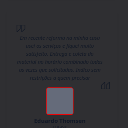
Em recente reforma na minha casa
usei os serviços e fiquei muito
satisfeito. Entrega e coleta do
material no horário combinado todas
as vezes que solicitadas. Indico sem
restrições a quem precisar
Eduardo Thomsen
LOGISK