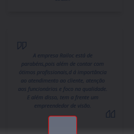
A empresa Railoc está de
parabéns,pois além de contar com
ótimos profissionais,d á importância
ao atendimento ao cliente, atenção
aos funcionários e foco na qualidade.
E além disso, tem a frente um
empreendedor de visão.