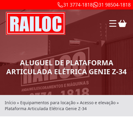
31 3774-1818
31 98504-1818
ALUGUEL DE PLATAFORMA
ARTICULADA ELÉTRICA GENIE Z-34
Início
»
Equipamentos para locação
»
Acesso e elevação
»
Plataforma Articulada Elétrica Genie Z-34