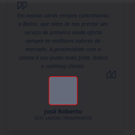
Em nossas obras sempre contratamos
a Railoc, que além de nos prestar um
serviço de primeira ainda oferta
sempre os melhores valores do
mercado. A proximidade com o
cliente é seu ponto mais forte. Indico
e continuo cliente.
José Roberto
SETE LAGOAS TRANSPORTES