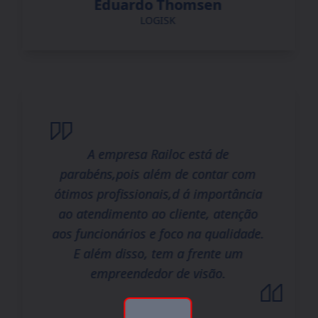
Eduardo Thomsen
LOGISK
A empresa Railoc está de
parabéns,pois além de contar com
ótimos profissionais,d á importância
ao atendimento ao cliente, atenção
aos funcionários e foco na qualidade.
E além disso, tem a frente um
empreendedor de visão.