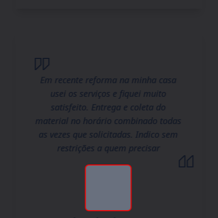
Em recente reforma na minha casa
usei os serviços e fiquei muito
satisfeito. Entrega e coleta do
material no horário combinado todas
as vezes que solicitadas. Indico sem
restrições a quem precisar