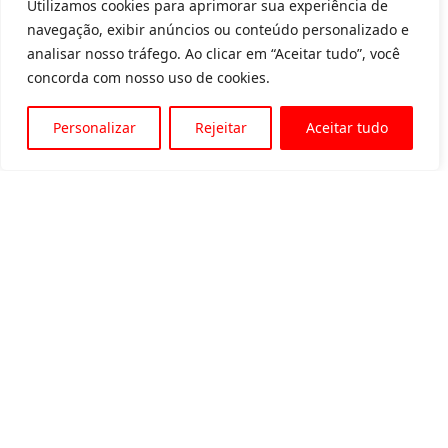
Utilizamos cookies para aprimorar sua experiência de
navegação, exibir anúncios ou conteúdo personalizado e
analisar nosso tráfego. Ao clicar em “Aceitar tudo”, você
concorda com nosso uso de cookies.
Personalizar
Rejeitar
Aceitar tudo
Av. Padre Tarcísio, 1715 - Sete Lagoas
31 3774-1818
31 98504-1818
MENU