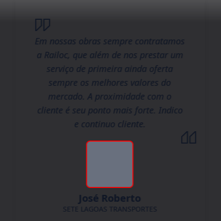
Em nossas obras sempre contratamos
a Railoc, que além de nos prestar um
serviço de primeira ainda oferta
sempre os melhores valores do
mercado. A proximidade com o
cliente é seu ponto mais forte. Indico
e continuo cliente.
José Roberto
SETE LAGOAS TRANSPORTES