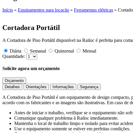
Início
»
Equipamentos para locação
»
Ferramentas elétricas
»
Cortador
Cortadora Portátil
A Cortadora de Piso Portátil disponível na Railoc é perfeita para cort
Diária
Semanal
Quinzenal
Mensal
Quantidade:
Solicite agora um orçamento
Orçamento
Detalhes
Orientações
Informações
Segurança
A Cortadora de Piso Portátil é um equipamento de design compacto, pr
acordo com os fabricantes e as imagens são ilustrativas. Em caso de d
Antes de iniciar o trabalho, verifique se o equipamento não sof
Comunique qualquer problema à Railoc imediatamente.
Mantenha o local de trabalho limpo e isolado para evitar aciden
Use o equipamento somente se estiver em perfeitas condições.